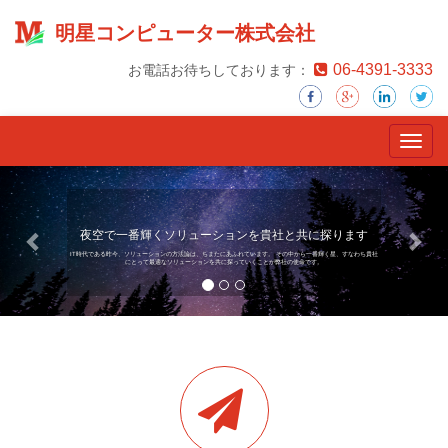
明星コンピューター株式会社
06-4391-3333
お電話お待ちしております：
Toggl
navig
Previous
Nex
夜空で一番輝くソリューションを貴社と共に探ります
IT時代である昨今、ソリューションの方法論は、ちまたにあふれています。 その中から一番輝く星、すなわち貴社
にとって最適なソリューションを共に探っていくことが弊社の使命です。